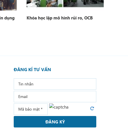
ín dụng
Khóa học lập mô hình rủi ro, OCB
Khóa họ
MSB
ĐĂNG KÍ TƯ VẤN
ĐĂNG KÝ