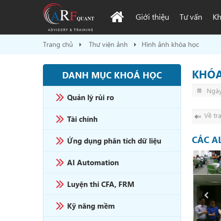
Giới thiệu
Tư vấn
Kh
Trang chủ
Thư viện ảnh
Hình ảnh khóa học
KHÓA
DANH MỤC KHOÁ HỌC
Ngày
Quản lý rủi ro
Về tr
Tài chính
CÁC A
Ứng dụng phân tích dữ liệu
AI Automation
Luyện thi CFA, FRM
Kỹ năng mềm