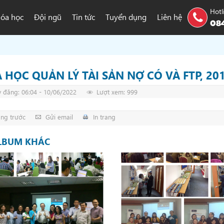
Hotl
óa học
Đội ngũ
Tin tức
Tuyển dụng
Liên hệ
084
 HỌC QUẢN LÝ TÀI SẢN NỢ CÓ VÀ FTP, 20
 đăng: 06:04 - 10/06/2022
Lượt xem: 999
ang trước
Gửi email
In trang
LBUM KHÁC