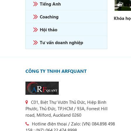
Tiếng Anh
Coaching
hái sinh,
Khóa học luyện thi FRM, BIDV
Khóa họ
OCB
Hội thảo
Tư vấn doanh nghiệp
CÔNG TY TNHH ARFQUANT
C01, Biệt Thự Vườn Thủ Đức, Hiệp Bình
Phước, Thủ Đức, TP.HCM / 93A, Forrest Hill
road, Milford, Auckland 0260
Hotline điện thoại / Zalo: (VN) 084.898 498
158 ; (NZ) 064.22 474 8998