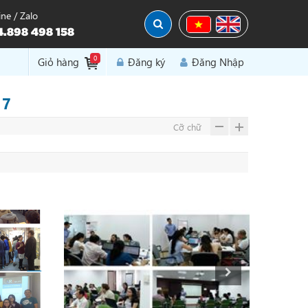
ine / Zalo
.898 498 158
0
Đăng Nhập
Giỏ hàng
Đăng ký
17
Cỡ chữ