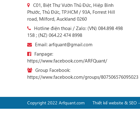
C01, Biệt Thự Vườn Thủ Đức, Hiệp Bình
Phước, Thủ Đức, TP.HCM / 93A, Forrest Hill
road, Milford, Auckland 0260
Hotline điện thoại / Zalo: (VN) 084.898 498
158 ; (NZ) 064.22 474 8998
Email: arfquant@gmail.com
Fanpage:
https://www.facebook.com/ARFQuant/
Group Facebook:
https://www.facebook.com/groups/807506576095023
Copyright 2022 Arfquant.com
Thiết kế website & SEO 