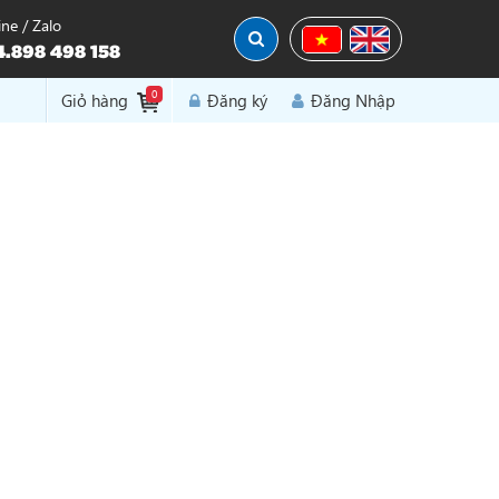
ine / Zalo
.898 498 158
0
Đăng Nhập
Giỏ hàng
Đăng ký