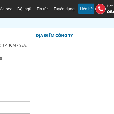
Hotl
óa học
Đội ngũ
Tin tức
Tuyển dụng
Liên hệ
084
ĐỊA ĐIỂM CÔNG TY
c, TP.HCM / 93A,
98