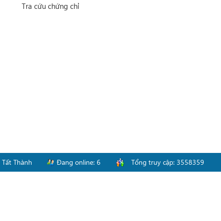
Tra cứu chứng chỉ
-
Tất Thành
Đang online:
6
Tổng truy cập:
3558359