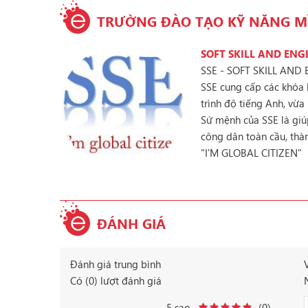
TRƯỜNG ĐÀO TẠO KỸ NĂNG M
SOFT SKILL AND ENG
SSE - SOFT SKILL AND
SSE cung cấp các khóa 
trình độ tiếng Anh, vừ
Sứ mệnh của SSE là giúp
công dân toàn cầu, thà
"I'M GLOBAL CITIZEN"
ĐÁNH GIÁ
Đánh giá trung bình
Có (0) lượt đánh giá
5 sao
(0)