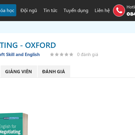
Hotl
óa học
Đội ngũ
Tin tức
Tuyển dụng
Liên hệ
084
TING - OXFORD
oft Skill and English
0 đánh giá
GIẢNG VIÊN
ĐÁNH GIÁ