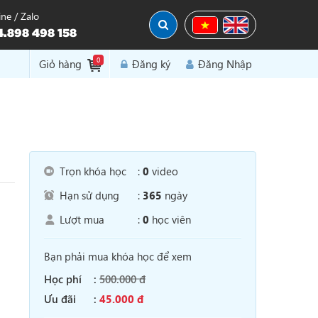
ine / Zalo
.898 498 158
0
Đăng Nhập
Giỏ hàng
Đăng ký
Trọn khóa học
:
0
video
Hạn sử dụng
:
365
ngày
Lượt mua
:
0
học viên
Bạn phải mua khóa học để xem
Học phí
:
500.000 đ
Ưu đãi
:
45.000 đ