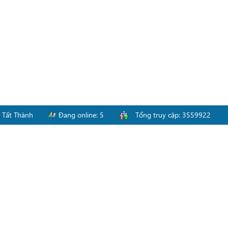
-
Tất Thành
Đang online:
5
Tổng truy cập:
3559922