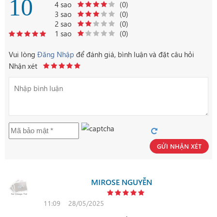
10
4 sao
(0)
3 sao
(0)
2 sao
(0)
1 sao
(0)
Vui lòng
Đăng Nhập
để đánh giá, bình luận và đặt câu hỏi
Nhận xét
GỬI NHẬN XÉT
MIROSE NGUYỄN
11:09
28/05/2025