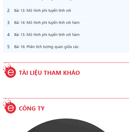
2
thuyết
Bài 13: Mô hình phi tuyến tính với
3
REGRESSION - Thực hành
Bài 14: Mô hình phi tuyến tính với hàm
4
GROWTH - Thực hành
Bài 15: Mô hình phi tuyến tính với hàm
5
LOGEST - Thực hành
Bài 16: Phân tích tương quan giữa các
biến - Thực hành
TÀI LIỆU THAM KHẢO
CÔNG TY