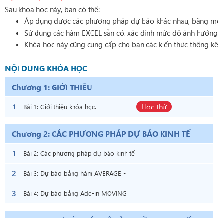
Sau khoa học này, bạn có thể:
Áp dụng được các phương pháp dự báo khác nhau, bằng mô hì
Sử dụng các hàm EXCEL sẵn có, xác định mức độ ảnh hưởng c
Khóa học này cũng cung cấp cho bạn các kiến thức thống kê
NỘI DUNG KHÓA HỌC
Chương 1: GIỚI THIỆU
1
Học thử
Bài 1: Giới thiệu khóa học.
Chương 2: CÁC PHƯƠNG PHÁP DỰ BÁO KINH TẾ
1
Bài 2: Các phương pháp dự báo kinh tế
2
- Lý thuyết
Bài 3: Dự báo bằng hàm AVERAGE -
3
Thực hành
Bài 4: Dự báo bằng Add-in MOVING
AVERAGE - Thực hành