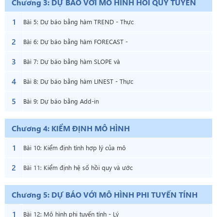
Chương 3: DỰ BÁO VỚI MÔ HÌNH HỒI QUY TUYẾN
TÍNH
1
Bài 5: Dự báo bằng hàm TREND - Thực
2
hành
Bài 6: Dự báo bằng hàm FORECAST -
3
Thực hành
Bài 7: Dự báo bằng hàm SLOPE và
4
INTERCEPT - Thực hành
Bài 8: Dự báo bằng hàm LINEST - Thực
5
hành
Bài 9: Dự báo bằng Add-in
REGRESSION - Thực hành
Chương 4: KIỂM ĐỊNH MÔ HÌNH
1
Bài 10: Kiểm định tính hợp lý của mô
2
hình tổng thể
Bài 11: Kiểm định hệ số hồi quy và ước
lượng khoảng
Chương 5: DỰ BÁO VỚI MÔ HÌNH PHI TUYẾN TÍNH
1
Bài 12: Mô hình phi tuyến tính - Lý