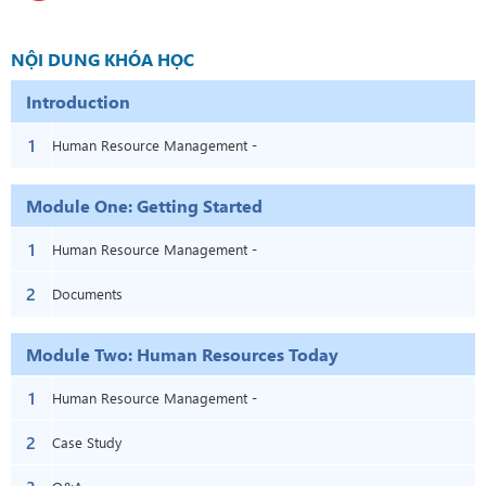
NỘI DUNG KHÓA HỌC
Introduction
1
Human Resource Management -
Introduction
Module One: Getting Started
1
Human Resource Management -
2
Module One: Getting Started
Documents
Module Two: Human Resources Today
1
Human Resource Management -
2
Module Two: Human Resources Today
Case Study