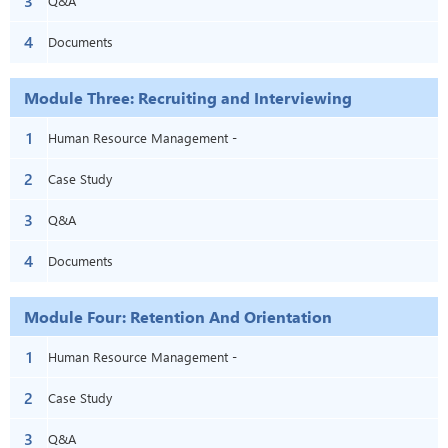
3
Q&A
4
Documents
Module Three: Recruiting and Interviewing
1
Human Resource Management -
2
Module Three: Recruiting and
Case Study
3
Interviewing
Q&A
4
Documents
Module Four: Retention And Orientation
1
Human Resource Management -
2
Module Four: Retention and Orientation
Case Study
3
Q&A