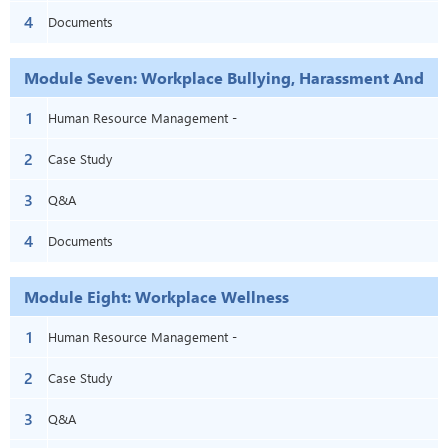
4
Documents
Module Seven: Workplace Bullying, Harassment And
Violence
1
Human Resource Management -
2
Module Seven: Workplace Bullying,
Case Study
3
Harassment And Violence
Q&A
4
Documents
Module Eight: Workplace Wellness
1
Human Resource Management -
2
Module Eight: Workplace Wellness
Case Study
3
Q&A