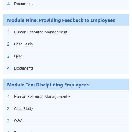
4
Documents
Module Nine: Providing Feedback to Employees
1
Human Resource Management -
2
Module Nine: Providing Feedback to
Case Study
3
Employees
Q&A
4
Documents
Module Ten: Disciplining Employees
1
Human Resource Management -
2
Module Ten: Disciplining Employees
Case Study
3
Q&A