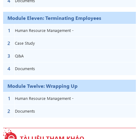
4
Documents
Module Eleven: Terminating Employees
1
Human Resource Management -
2
Module Eleven: Terminating Employees
Case Study
3
Q&A
4
Documents
Module Twelve: Wrapping Up
1
Human Resource Management -
2
Module Twelve: Wrapping Up
Documents
TÀI LIỆU THAM KHẢO