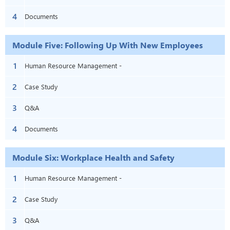
4
Documents
Module Five: Following Up With New Employees
1
Human Resource Management -
2
Module Five: Following Up With New
Case Study
3
Employees
Q&A
4
Documents
Module Six: Workplace Health and Safety
1
Human Resource Management -
2
Module Six: Workplace Health and
Case Study
3
Safety
Q&A