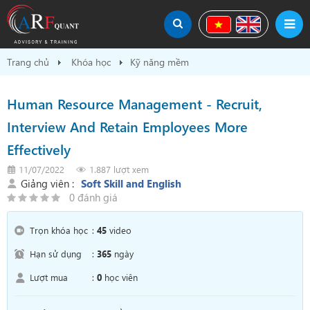
Trang chủ
Khóa học
Kỹ năng mềm
Human Resource Management - Recruit,
Interview And Retain Employees More
Effectively
11/07/2022
1.887 lượt xem
Giảng viên :
Soft Skill and English
0 đánh giá
Trọn khóa học
:
45
video
Hạn sử dụng
:
365
ngày
Lượt mua
:
0
học viên