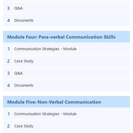
3
Barriers
Q&A
4
Documents
Module Four: Para-verbal Communication Skills
1
Communication Strategies - Module
2
Four: Para-Verbal Communication Skills
Case Study
3
Q&A
4
Documents
Module Five: Non-Verbal Communication
1
Communication Strategies - Module
2
Five: Non-Verbal Communication
Case Study