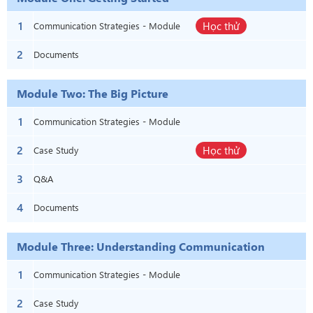
1
Học thử
Communication Strategies - Module
2
One: Getting Started
Documents
Module Two: The Big Picture
1
Communication Strategies - Module
2
Two: The Big Picture
Học thử
Case Study
3
Q&A
4
Documents
Module Three: Understanding Communication
Barriers
1
Communication Strategies - Module
2
Three: Understanding Communication
Case Study