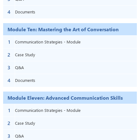
4
Documents
Module Ten: Mastering the Art of Conversation
1
Communication Strategies - Module
2
Ten: Mastering The Art Of Conversation
Case Study
3
Q&A
4
Documents
Module Eleven: Advanced Communication Skills
1
Communication Strategies - Module
2
Eleven: Advanced Communication Skills
Case Study
3
Q&A