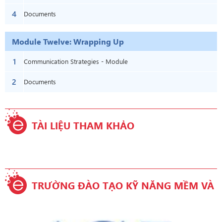
4
Documents
Module Twelve: Wrapping Up
1
Communication Strategies - Module
2
Twelve: Wrapping Up
Documents
TÀI LIỆU THAM KHẢO
TRƯỜNG ĐÀO TẠO KỸ NĂNG MỀM VÀ
TIẾNG ANH