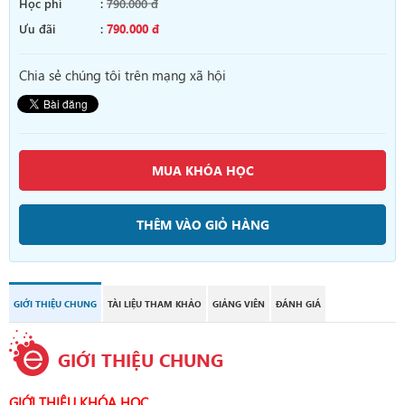
Học phí
:
790.000 đ
Ưu đãi
:
790.000 đ
Chia sẻ chúng tôi trên mạng xã hội
MUA KHÓA HỌC
THÊM VÀO GIỎ HÀNG
GIỚI THIỆU CHUNG
TÀI LIỆU THAM KHẢO
GIẢNG VIÊN
ĐÁNH GIÁ
GIỚI THIỆU CHUNG
GIỚI THIỆU KHÓA HỌC