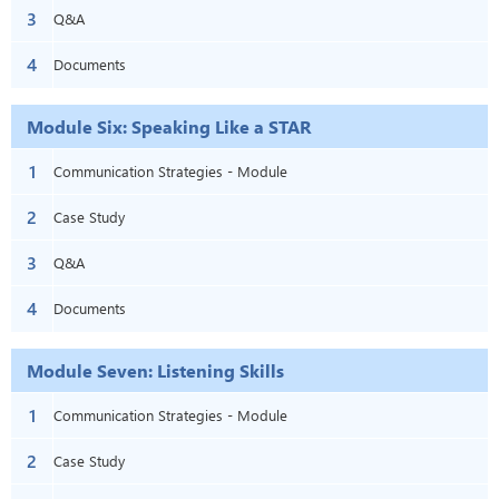
3
Q&A
4
Documents
Module Six: Speaking Like a STAR
1
Communication Strategies - Module
2
Six: Speaking Like A Star
Case Study
3
Q&A
4
Documents
Module Seven: Listening Skills
1
Communication Strategies - Module
2
Seven: Listening Skills
Case Study