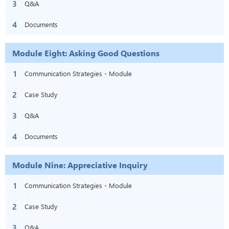
3
Q&A
4
Documents
Module Eight: Asking Good Questions
1
Communication Strategies - Module
2
Eight: Asking Good Questions
Case Study
3
Q&A
4
Documents
Module Nine: Appreciative Inquiry
1
Communication Strategies - Module
2
Nine: Appreciative Inquiry
Case Study
3
Q&A