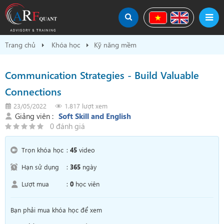
Trang chủ
Khóa học
Kỹ năng mềm
Communication Strategies - Build Valuable
Connections
23/05/2022
1.817 lượt xem
Giảng viên :
Soft Skill and English
0 đánh giá
Trọn khóa học
:
45
video
Hạn sử dụng
:
365
ngày
Lượt mua
:
0
học viên
Bạn phải mua khóa học để xem