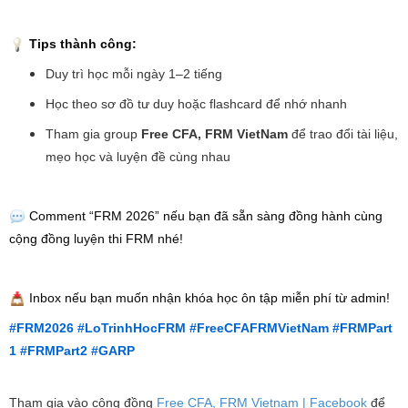
Tips thành công:
Duy trì học mỗi ngày 1–2 tiếng
Học theo sơ đồ tư duy hoặc flashcard để nhớ nhanh
Tham gia group
Free CFA, FRM VietNam
để trao đổi tài liệu,
mẹo học và luyện đề cùng nhau
Comment “FRM 2026” nếu bạn đã sẵn sàng đồng hành cùng
cộng đồng luyện thi FRM nhé!
Inbox nếu bạn muốn nhận khóa học ôn tập miễn phí từ admin!
#FRM2026
#LoTrinhHocFRM
#FreeCFAFRMVietNam
#FRMPart
1
#FRMPart2
#GARP
Tham gia vào cộng đồng
Free CFA, FRM Vietnam | Facebook
để