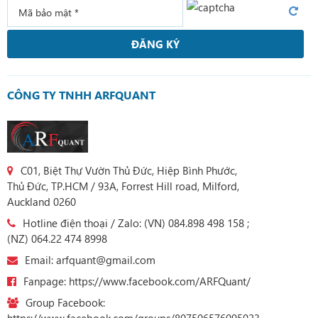
ĐĂNG KÝ
CÔNG TY TNHH ARFQUANT
C01, Biệt Thự Vườn Thủ Đức, Hiệp Bình Phước,
Thủ Đức, TP.HCM / 93A, Forrest Hill road, Milford,
Auckland 0260
Hotline điện thoại / Zalo: (VN) 084.898 498 158 ;
(NZ) 064.22 474 8998
Email: arfquant@gmail.com
Fanpage: https://www.facebook.com/ARFQuant/
Group Facebook:
https://www.facebook.com/groups/807506576095023