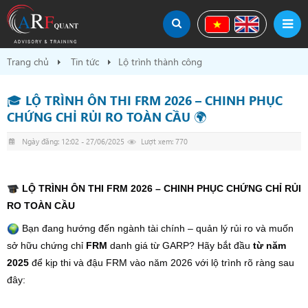
Trang chủ
Tin tức
Lộ trình thành công
🎓 LỘ TRÌNH ÔN THI FRM 2026 – CHINH PHỤC
CHỨNG CHỈ RỦI RO TOÀN CẦU 🌍
Ngày đăng: 12:02 - 27/06/2025
Lượt xem: 770
LỘ TRÌNH ÔN THI FRM 2026 – CHINH PHỤC CHỨNG CHỈ RỦI
RO TOÀN CẦU
Bạn đang hướng đến ngành tài chính – quản lý rủi ro và muốn
sở hữu chứng chỉ
FRM
danh giá từ GARP? Hãy bắt đầu
từ năm
2025
để kịp thi và đậu FRM vào năm 2026 với lộ trình rõ ràng sau
đây: