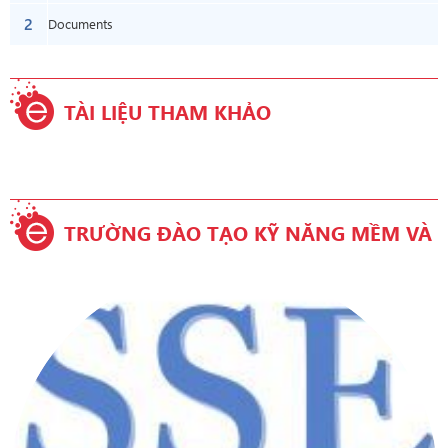
2
Twelve: Wrapping Up
Documents
TÀI LIỆU THAM KHẢO
TRƯỜNG ĐÀO TẠO KỸ NĂNG MỀM VÀ
TIẾNG ANH