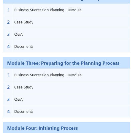
Planning
1
Business Succession Planning - Module
2
Two: Succession Planning Vs.
Case Study
3
Replacement Planning
Q&A
4
Documents
Module Three: Preparing for the Planning Process
1
Business Succession Planning - Module
2
Three: Preparing for the Planning
Case Study
3
Process
Q&A
4
Documents
Module Four: Initiating Process