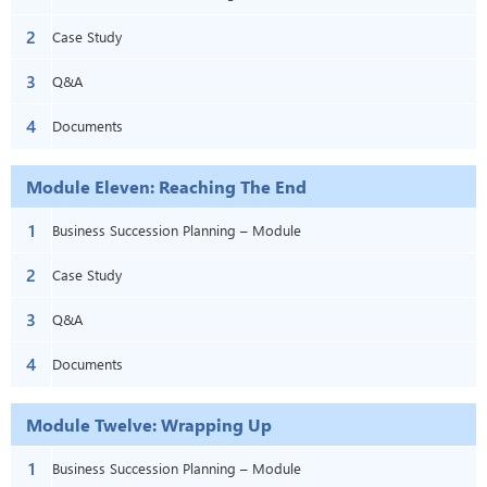
2
Ten: Overcoming Roadblocks
Case Study
3
Q&A
4
Documents
Module Eleven: Reaching The End
1
Business Succession Planning – Module
2
Eleven: Reaching The End
Case Study
3
Q&A
4
Documents
Module Twelve: Wrapping Up
1
Business Succession Planning – Module