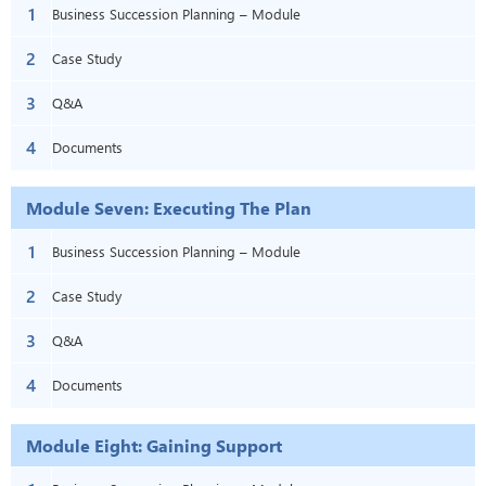
1
Business Succession Planning – Module
2
Six: Developing the Succession Plan
Case Study
3
Q&A
4
Documents
Module Seven: Executing The Plan
1
Business Succession Planning – Module
2
Seven: Executing The Plan
Case Study
3
Q&A
4
Documents
Module Eight: Gaining Support