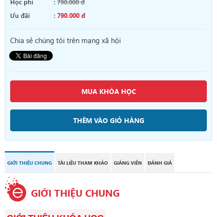
Học phí
:
790.000 đ
Ưu đãi
:
790.000 đ
Chia sẻ chúng tôi trên mạng xã hội
MUA KHÓA HỌC
THÊM VÀO GIỎ HÀNG
GIỚI THIỆU CHUNG
TÀI LIỆU THAM KHẢO
GIẢNG VIÊN
ĐÁNH GIÁ
GIỚI THIỆU CHUNG