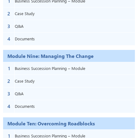
1
Business Succession Planning – Module
2
Eight: Gaining Support
Case Study
3
Q&A
4
Documents
Module Nine: Managing The Change
1
Business Succession Planning – Module
2
Nine: Managing The Change
Case Study
3
Q&A
4
Documents
Module Ten: Overcoming Roadblocks
1
Business Succession Planning – Module