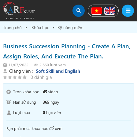
Trang chủ
Khóa học
Kỹ năng mềm
Business Succession Planning - Create A Plan,
Assign Roles, And Execute The Plan.
11/07/2022
2.669 lượt xem
Giảng viên :
Soft Skill and English
0 đánh giá
Trọn khóa học
:
45
video
Hạn sử dụng
:
365
ngày
Lượt mua
:
0
học viên
Bạn phải mua khóa học để xem