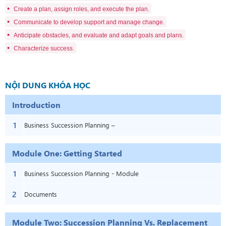
•
Create a plan, assign roles, and execute the plan.
•
Communicate to develop support and manage change.
•
Anticipate obstacles, and evaluate and adapt goals and plans.
•
Characterize success.
NỘI DUNG KHÓA HỌC
Introduction
1
Business Succession Planning –
Introduction
Module One: Getting Started
1
Business Succession Planning - Module
2
One: Getting Started
Documents
Module Two: Succession Planning Vs. Replacement