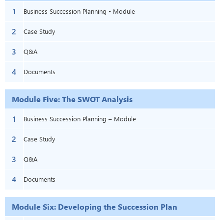
1
Business Succession Planning - Module
2
Four: Initiating Process
Case Study
3
Q&A
4
Documents
Module Five: The SWOT Analysis
1
Business Succession Planning – Module
2
Five: The SWOT Analysis
Case Study
3
Q&A
4
Documents
Module Six: Developing the Succession Plan