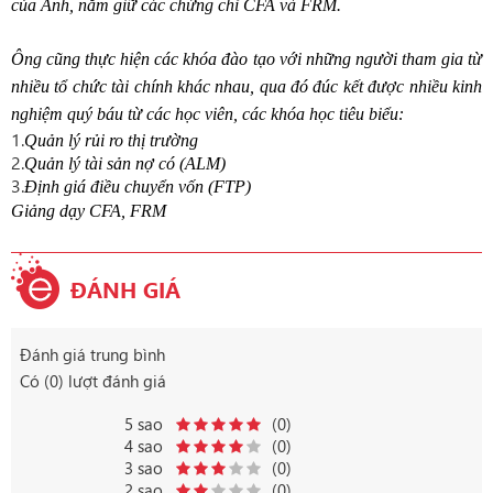
của
Anh
,
nắm
giữ
các
chứng
chỉ
CFA
và
FRM.
Ông
cũng thực hiện các khóa đào tạo với những người tham gia từ
nhiều tổ chức tài chính khác nhau
, qua
đó
đúc
kết
được
nhiều
kinh
nghiệm
quý
báu
từ
các
học
viên
,
các
khóa
học
tiêu
biểu
:
1.
Quản lý rủi ro
thị
trường
2.
Quản lý tài sản nợ
có
(A
L
M)
3.
Định giá
điều
chuyển
vốn
(FTP)
Giảng
dạy
CFA, FRM
ĐÁNH GIÁ
Đánh giá trung bình
Có (0) lượt đánh giá
5 sao
(0)
4 sao
(0)
3 sao
(0)
2 sao
(0)