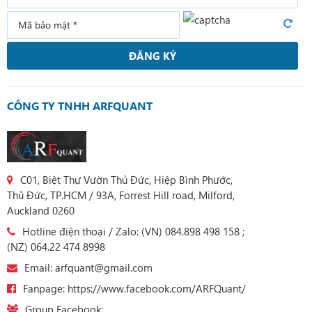
ĐĂNG KÝ
CÔNG TY TNHH ARFQUANT
C01, Biệt Thự Vườn Thủ Đức, Hiệp Bình Phước,
Thủ Đức, TP.HCM / 93A, Forrest Hill road, Milford,
Auckland 0260
Hotline điện thoại / Zalo: (VN) 084.898 498 158 ;
(NZ) 064.22 474 8998
Email: arfquant@gmail.com
Fanpage: https://www.facebook.com/ARFQuant/
Group Facebook: