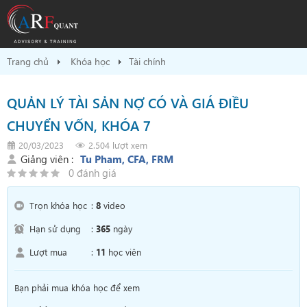
Trang chủ
Khóa học
Tài chính
QUẢN LÝ TÀI SẢN NỢ CÓ VÀ GIÁ ĐIỀU
CHUYỂN VỐN, KHÓA 7
20/03/2023
2.504 lượt xem
Giảng viên :
Tu Pham, CFA, FRM
0 đánh giá
Trọn khóa học
:
8
video
Hạn sử dụng
:
365
ngày
Lượt mua
:
11
học viên
Bạn phải mua khóa học để xem