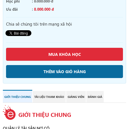
Học phí
:
8.000.000 đ
Ưu đãi
:
8.000.000 đ
Chia sẻ chúng tôi trên mạng xã hội
MUA KHÓA HỌC
THÊM VÀO GIỎ HÀNG
GIỚI THIỆU CHUNG
TÀI LIỆU THAM KHẢO
GIẢNG VIÊN
ĐÁNH GIÁ
GIỚI THIỆU CHUNG
QUẢN LÝ TÀI SẢN NỢ CÓ