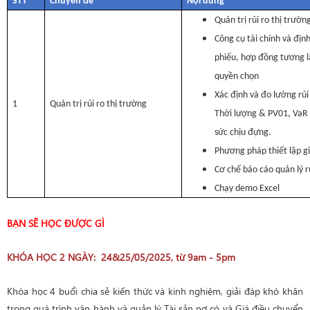
STT
Chuyên đề
Nội dung
Quản trị rủi ro thị trườn
Công cụ tài chính và định
phiếu, hợp đồng tương l
quyền chọn
Xác định và đo lường rủi
1
Quản trị rủi ro thị trường
Thời lượng & PV01, VaR 
sức chịu đựng.
Phương pháp thiết lập g
Cơ chế báo cáo quản lý r
Chạy demo Excel
BẠN SẼ HỌC ĐƯỢC GÌ
KHÓA HỌC 2 NGÀY: 24&25/05/2025, từ 9am - 5pm
Khóa học 4 buổi chia sẻ kiến thức và kinh nghiệm, giải đáp khó khăn
trong quá trình vận hành và quản lý Tài sản nợ có và Giá điều chuyển