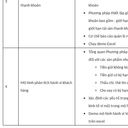
3
thanh khoản
khoản
Phương pháp thiết lập gi
khoản bao gồm : giới hạ
giới hạn tài sản thanh k
Cơ chế báo cáo quản lý r
Chạy demo Excel
Tổng quan Phương pháp l
đối với các sản phẩm nh
Tiền gửi không k
Tiền gửi có kỳ hạ
Mô hình phân tích hành vi khách
Thấu chi, thẻ tín
4
hàng
Cho vay có kỳ hạ
Xác định các yếu tố trọn
kinh tế vĩ mô) trong mô 
Demo mô hình hành vi VaR
trên excel