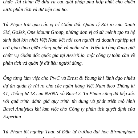
chức Tài chính để đưa ra các giải pháp phù hợp nhất cho chiến
lược phân tích và dữ liệu của họ.
Tú Phạm trải qua các vị trí Giám đốc Quản lý Rủi ro của Xanh
SM, GoJek, One Mount Group, những đơn vị có sứ mệnh tạo ra hệ
sinh thái lớn nhất Việt Nam kết nối con người và doanh nghiệp tại
nơi giao thoa giữa công nghệ và nhân văn. Hiện tại ông đang giữ
chức vụ Giám đốc quốc gia tại
AesirX.io, một công ty toàn cầu về
phân tích và quản lý dữ liệu người dùng.
Ông từng làm việc cho PwC và Ernst & Young khi lãnh đạo nhiều
dự án quản lý rủi ro cho các ngân hàng Việt Nam theo Thông tư
41, Thông tư 13 của NHNN và Basel 2. Tu Pham cũng đã tiếp xúc
với quá trình đánh giá quy trình tín dụng và phát triển mô hình
Basel Analytics khi làm việc cho Công ty phân tích quyết định của
Experian
Tú
Phạm
tốt
nghiệp
Thạc
sĩ
Đầu
tư
trường
đại
học
Birmingham