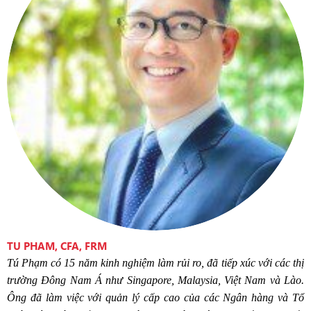
TU PHAM, CFA, FRM
Tú Phạm
có
15
năm
kinh
nghiệm
l
àm
rủi ro, đã tiếp xúc với các thị
trường Đông Nam Á như Singapore, Malaysia, Việt Nam và Lào.
Ô
ng đã làm việc
với
quản lý cấp cao của các Ngân hàng và Tổ