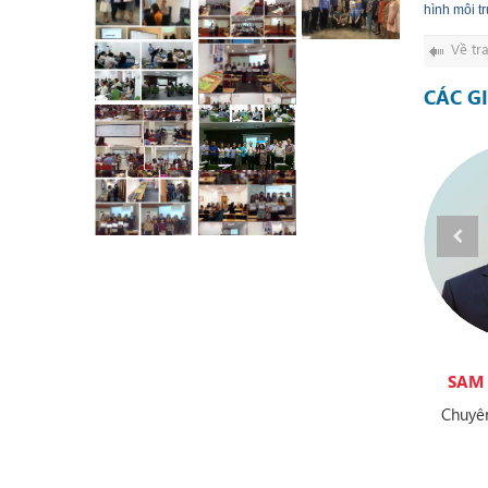
hình môi t
Về tr
CÁC G
IA POOLEY
KALEY CHU
SAM 
ness Coach
Speaking Coach
Chuyên