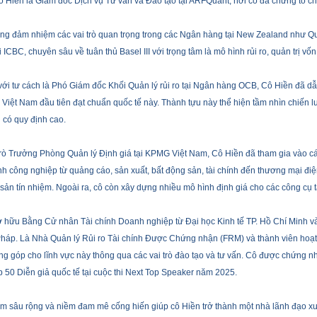
ô Hiền
là Giám đốc Dịch vụ Tư vấn và Đào tạo tại ARFQuant, nơi cô đã chứng tỏ ch
ng đảm nhiệm các vai trò quan trọng
trong các Ngân hàng tại New Zealand
như Quả
ại ICBC, chuyên sâu về tuân thủ Basel III với trọng tâm là mô hình rủi ro, quản trị v
với tư cách là Phó Giám đốc
Khối Quản lý r
ủi ro tại Ngân hàng OCB,
Cô Hiền
đã dẫ
Việt Nam đầu tiên đạt chuẩn quốc tế này. Thành tựu này thể hiện tầm nhìn chiến l
 có quy định cao.
trò
Trưởng Phòng
Quản lý Định giá tại KPMG Việt Nam,
Cô Hiền
đã tham gia vào cá
h công nghiệp từ quảng cáo, sản xuất, bất động sản, tài chính đến thương mại điệ
i sản tín nhiệm. Ngoài ra, cô còn xây dựng nhiều mô hình định giá cho các công cụ 
ở hữu Bằng Cử nhân Tài chính Doanh nghiệp từ Đại học Kinh tế TP. Hồ Chí Minh v
 Pháp. Là Nhà Quản lý Rủi ro Tài chính Được Chứng nhận (FRM) và thành viên hoạ
ng góp cho lĩnh vực này thông qua các vai trò đào tạo và tư vấn. Cô được chứng 
 50 Diễn giả quốc tế tại cuộc thi Next Top Speaker năm 2025.
ệm sâu rộng và niềm đam mê cống hiến giúp
cô Hiền trở thành một nhà lãnh đạo xuất