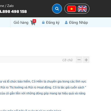
ine / Zalo
.898 498 158
0
Đăng Nhập
Giỏ hàng
Đăng ký
Cỡ chữ
 tư và tổ chức bảo hiểm,
Cô Hiền
là chuyên gia trong các lĩnh vực
ủi ro Thị trường và Rủi ro Hoạt động. Cô là tác giả cuốn sách "
của cô gắn liền với những đóng góp mang lại hiệu quả và năng