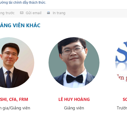
rường tài chính đầy thách thức.
ang trước
Gửi email
In trang
IẢNG VIÊN KHÁC
SHI, CFA, FRM
LÊ HUY HOÀNG
S
 gia/Giảng viên
Giảng viên
Trườn
mề