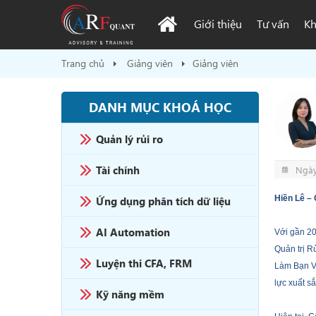
Giới thiệu
Tư vấn
Kh
Trang chủ
Giảng viên
Giảng viên
DANH MỤC KHOÁ HỌC
Quản lý rủi ro
Tài chính
Ngày
Hiền Lê
– 
Ứng dụng phân tích dữ liệu
AI Automation
Với gần 20
Quản trị R
Luyện thi CFA, FRM
Làm Bạn Vớ
lực xuất sắ
Kỹ năng mềm