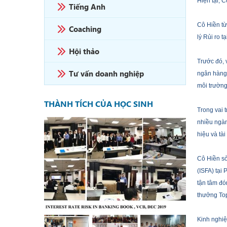
Hiện tại,
C
Tiếng Anh
Cô
Hiền
từ
Coaching
lý Rủi ro t
Hội thảo
Trước đó, 
Tư vấn doanh nghiệp
ngân hàng 
môi trường
THÀNH TÍCH CỦA HỌC SINH
Trong vai 
ARFQUANT
nhiều ngàn
hiệu và tà
Cô Hiền
s
(ISFA) tại
tận tâm đó
thưởng Top
Kinh nghi