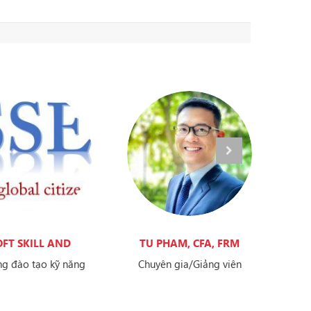
OFT SKILL AND
TU PHAM, CFA, FRM
ENGLISH
g đào tạo kỹ năng
Chuyên gia/Giảng viên
m và tiếng Anh