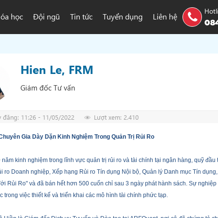
Hotl
óa học
Đội ngũ
Tin tức
Tuyển dụng
Liên hệ
084
Hien Le, FRM
Giám đốc Tư vấn
 đăng: 11:26 - 11/05/2022
Lượt xem: 2.410
Chuyên Gia Dày Dặn Kinh Nghiệm Trong Quản Trị Rủi Ro
 năm kinh nghiệm trong lĩnh vực quản trị rủi ro và tài chính tại ngân hàng, quỹ đầu
ủi ro Doanh nghiệp, Xếp hạng Rủi ro Tín dụng Nội bộ, Quản lý Danh mục Tín dụng, R
i Rủi Ro" và đã bán hết hơn 500 cuốn chỉ sau 3 ngày phát hành sách. Sự nghiệp 
c trong việc thiết kế và triển khai các mô hình tài chính phức tạp.