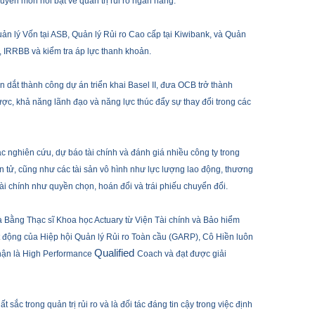
uyên môn nổi bật về quản trị rủi ro ngân hàng.
n lý Vốn tại ASB, Quản lý Rủi ro Cao cấp tại Kiwibank, và Quản
ốn, IRRBB và kiểm tra áp lực thanh khoản.
n dắt thành công dự án triển khai Basel II, đưa OCB trở thành
ược, khả năng lãnh đạo và năng lực thúc đẩy sự thay đổi trong các
c nghiên cứu, dự báo tài chính và đánh giá nhiều công ty trong
n tử, cũng như các tài sản vô hình như lực lượng lao động, thương
tài chính như quyền chọn, hoán đổi và trái phiếu chuyển đổi.
à Bằng Thạc sĩ Khoa học
Actuary
từ Viện Tài chính và Bảo hiểm
t động của Hiệp hội Quản lý Rủi ro Toàn cầu (GARP),
Cô Hiền
luôn
Qualified
nhận là High Performance
Coach và đạt được giải
 sắc trong quản trị rủi ro và là đối tác đáng tin cậy trong việc định