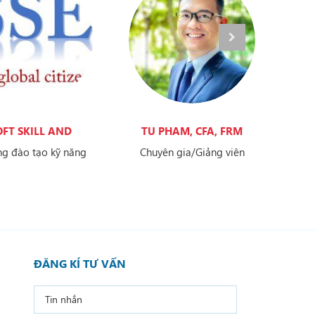
OFT SKILL AND
TU PHAM, CFA, FRM
ENGLISH
g đào tạo kỹ năng
Chuyên gia/Giảng viên
m và tiếng Anh
ĐĂNG KÍ TƯ VẤN