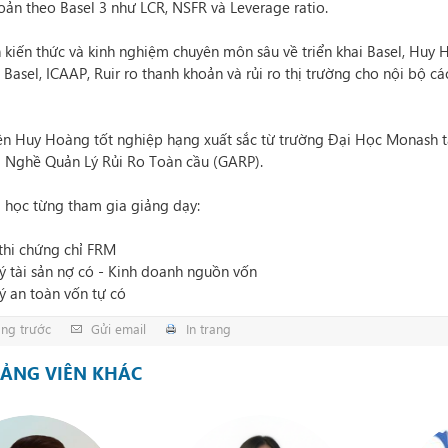
oản theo Basel 3 như LCR, NSFR và Leverage ratio.
 kiến thức và kinh nghiệm chuyên môn sâu về triển khai Basel, Huy 
 Basel, ICAAP, Ruir ro thanh khoản và rủi ro thị trường cho nội bộ
ên Huy Hoàng tốt nghiệp hạng xuất sắc từ trường Đại Học Monash 
 Nghề Quản Lý Rủi Ro Toàn cầu (GARP).
 học từng tham gia giảng dạy:
 thi chứng chỉ FRM
lý tài sản nợ có - Kinh doanh nguồn vốn
lý an toàn vốn tự có
ang trước
Gửi email
In trang
IẢNG VIÊN KHÁC