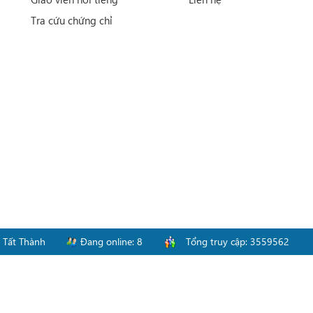
Tra cứu chứng chỉ
-
Tất Thành
Đang online:
8
Tổng truy cập:
3559562