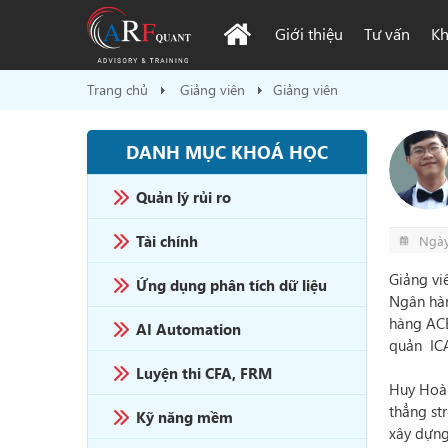
Giới thiệu
Tư vấn
Kh
Trang chủ
Giảng viên
Giảng viên
DANH MỤC KHOÁ HỌC
Quản lý rủi ro
Tài chính
Ngày
Giảng vi
Ứng dụng phân tích dữ liệu
Ngân hàn
hàng ACB
AI Automation
quản IC
Luyện thi CFA, FRM
Huy Hoàn
thẳng st
Kỹ năng mềm
xây dựng