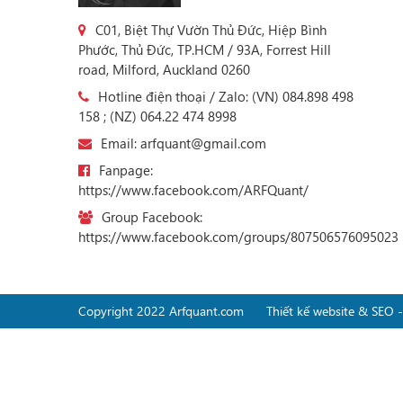
C01, Biệt Thự Vườn Thủ Đức, Hiệp Bình
Phước, Thủ Đức, TP.HCM / 93A, Forrest Hill
road, Milford, Auckland 0260
Hotline điện thoại / Zalo: (VN) 084.898 498
158 ; (NZ) 064.22 474 8998
Email: arfquant@gmail.com
Fanpage:
https://www.facebook.com/ARFQuant/
Group Facebook:
https://www.facebook.com/groups/807506576095023
Copyright 2022 Arfquant.com
Thiết kế website & SEO 