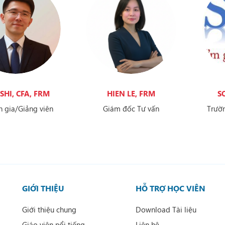
SHI, CFA, FRM
HIEN LE, FRM
S
 gia/Giảng viên
Giám đốc Tư vấn
Trườn
mề
GIỚI THIỆU
HỖ TRỢ HỌC VIÊN
Giới thiệu chung
Download Tài liệu
Giáo viên nổi tiếng
Liên hệ