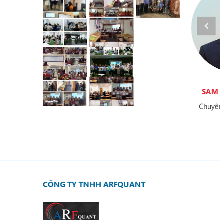
IA POOLEY
KALEY CHU
SAM 
ness Coach
Speaking Coach
Chuyên
CÔNG TY TNHH ARFQUANT