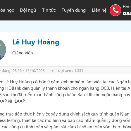
Hotl
óa học
Đội ngũ
Tin tức
Tuyển dụng
Liên hệ
084
Lê Huy Hoàng
Giảng viên
 đăng: 08:26 - 15/10/2023
Lượt xem: 1.351
ên Lê Huy Hoàng có hơn 9 năm kinh nghiệm làm việc tại các Ngân hàn
g HDBank đến quản lý thanh khoản cho ngân hàng OCB. Hiện tại An
 sau khi đã triển khai thành công dự án Basel III cho ngân hàng này
AAP và ILAAP
g trực tiếp thực hiện việc xây dựng chính sách quy trình quản lý 
ress testing, thiết kế các mô hình và báo cáo nhằm quản lý dòng vốn
 các công cụ tính toán và giám sát các chỉ số an toàn vốn theo thô