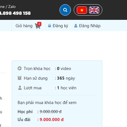
ine / Zalo
.898 498 158
0
Đăng Nhập
Giỏ hàng
Đăng ký
Trọn khóa học
:
0
video
Hạn sử dụng
:
365
ngày
Lượt mua
:
1
học viên
ch
Bạn phải mua khóa học để xem
Học phí
:
9.000.000 đ
bị
Ưu đãi
:
9.000.000 đ
ợ