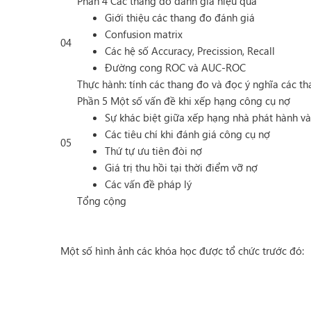
Phần 4 Các thang đo đánh giá hiệu quả
Giới thiệu các thang đo đánh giá
Confusion matrix
04
Các hệ số Accuracy, Precission, Recall
Đường cong ROC và AUC-ROC
Thực hành: tính các thang đo và đọc ý nghĩa các t
Phần 5 Một số vấn đề khi xếp hạng công cụ nợ
Sự khác biệt giữa xếp hạng nhà phát hành v
Các tiêu chí khi đánh giá công cụ nợ
05
Thứ tự ưu tiên đòi nợ
Giá trị thu hồi tại thời điểm vỡ nợ
Các vấn đề pháp lý
Tổng cộng
Một số hình ảnh các khóa học được tổ chức trước đó: