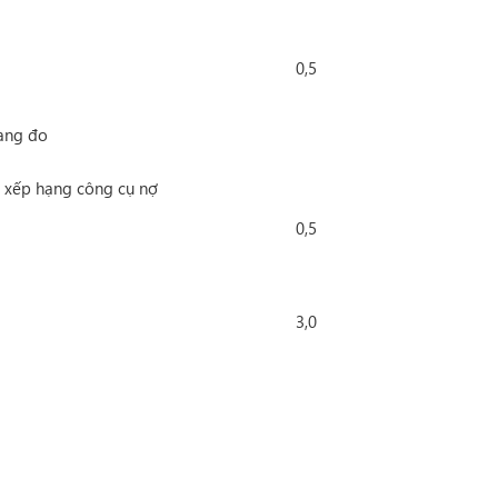
0,5
hang đo
à xếp hạng công cụ nợ
0,5
3,0