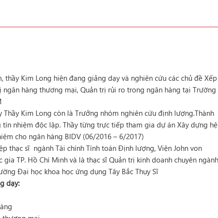
, thầy Kim Long hiện đang giảng dạy và nghiên cứu các chủ đề Xếp
ị ngân hàng thương mại, Quản trị rủi ro trong ngân hàng tại Trường
M
ạy Thầy Kim Long còn là Trưởng nhóm nghiên cứu định lượng.Thành
 tín nhiệm độc lập. Thầy từng trực tiếp tham gia dự án Xây dựng hệ
hiệm cho ngân hàng BIDV (06/2016 – 6/2017)
ệp thạc sĩ ngành Tài chính Tính toán Định lượng, Viện John von
gia TP. Hồ Chí Minh và là thạc sĩ Quản trị kinh doanh chuyên ngàn
rường Đại học khoa học ứng dụng Tây Bắc Thụy Sĩ
g dạy:
hàng