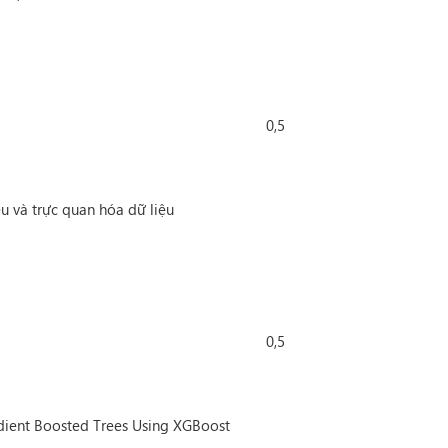
0,5
ệu và trực quan hóa dữ liệu
0,5
dient Boosted Trees Using XGBoost