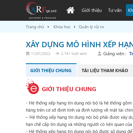
Giới thiệu
Tư vấn
Kh
Trang chủ
Khóa học
Quản lý rủi ro
XÂY DỰNG MÔ HÌNH XẾP HẠ
Giảng viên :
T
11/07/2022
2.741 lượt xem
GIỚI THIỆU CHUNG
TÀI LIỆU THAM KHẢO
GIỚI THIỆU CHUNG
- Hệ thống xếp hạng tín dụng nội bộ là hệ thống gồm cá
hàng trên cơ sở định tính và định lượng về mặt tài chín
– Hệ thống xếp hạng tín dụng nội bộ phải được xây dự
hạn chế cấp tín dụng và những người có liên quan của
- Hệ thống xếp hạng tín dụng nội bộ được sử dụng để 