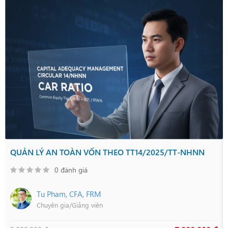
QUẢN LÝ AN TOÀN VỐN THEO TT14/2025/TT-NHNN
0 đánh giá
Tu Pham, CFA, FRM
Chuyên gia/Giảng viên