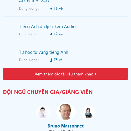
AI Chatbot 24/7
Dung lượng :
Tải về
Tiếng Anh du lịch, kèm Audio
Dung lượng :
Tải về
Tự học từ vựng tiếng Anh
Dung lượng :
Tải về
Xem thêm các tài liệu tham khảo
ĐỘI NGŨ CHUYÊN GIA/GIẢNG VIÊN
Bruno Massonnet