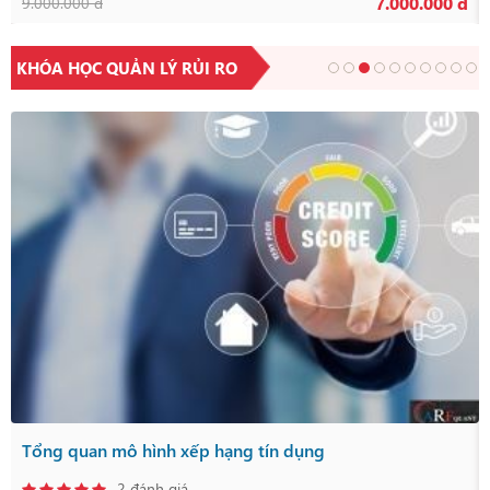
7.000.000 đ
9.000.000 đ
KHÓA HỌC QUẢN LÝ RỦI RO
Tổng quan mô hình xếp hạng tín dụng
2 đánh giá