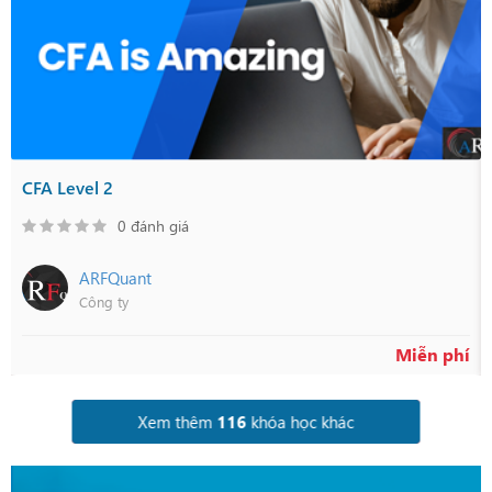
CFA Level 2
0 đánh giá
ARFQuant
Công ty
Miễn phí
Xem thêm
116
khóa học khác