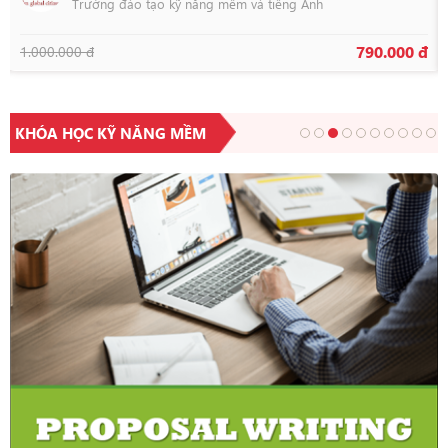
Trường đào tạo kỹ năng mềm và tiếng Anh
790.000 đ
1.000.000 đ
KHÓA HỌC KỸ NĂNG MỀM