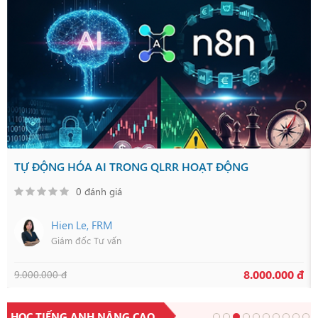
TỰ ĐỘNG HÓA AI TRONG QLRR HOẠT ĐỘNG
0 đánh giá
Hien Le, FRM
Giám đốc Tư vấn
8.000.000 đ
9.000.000 đ
HỌC TIẾNG ANH NÂNG CAO