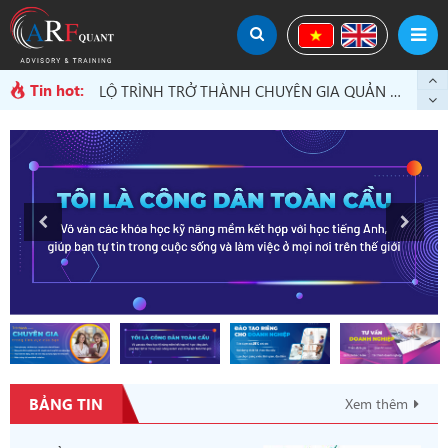
LỘ TRÌNH TRỞ THÀNH CHUYÊN GIA QUẢN LÝ RỦI RO TÍN DỤNG
LỘ TRÌNH TRỞ THÀNH CHUYÊN GIA QUẢN LÝ RỦI RO THỊ TRƯỜNG
Tin hot:
LỘ TRÌNH TRỞ THÀNH CHUYÊN GIA QUẢN LÝ RỦI RO HOẠT ĐỘNG
LỘ TRÌNH TRỞ THÀNH CHUYÊN GIA QUẢN LÝ RỦI RO TÍN DỤNG
BẢNG TIN
Xem thêm