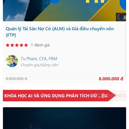
Quản lý Tài Sản Nợ Có (ALM) và Giá điều chuyển vốn
(FTP)
1 đánh giá
Tu Pham, CFA, FRM
Chuyên gia/Giảng viên
8.000.000 đ
8.000.000 đ
KHÓA HỌC AI VÀ ỨNG DỤNG PHÂN TÍCH DỮ LIỆU